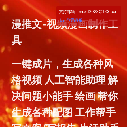
支持邮箱：msxd2023@163.com
点击联系客服
漫推文-视频漫画制作工
具
一键成片，生成各种风
格视频 人工智能助理 解
决问题小能手 绘画 帮你
生成各种配图 工作帮手